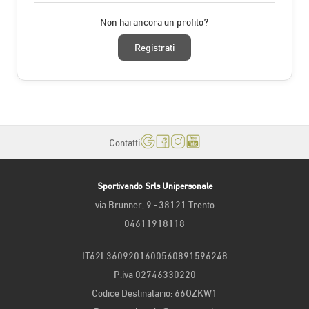
Non hai ancora un profilo?
Registrati
Contatti
Sportivando Srls Unipersonale
via Brunner, 9 - 38121 Trento
04611918118
IT62L3609201600560891596248
P.iva 02746330220
Codice Destinatario: 66OZKW1