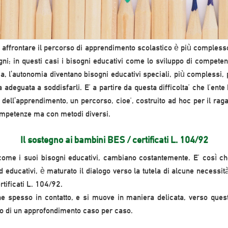
 affrontare il percorso di apprendimento scolastico è più complesso
gni; in questi casi i bisogni educativi come lo sviluppo di competen
ma, l'autonomia diventano bisogni educativi speciali, più complessi, 
 adeguata a soddisfarli. E’ a partire da questa difficolta’ che l’ent
dell'apprendimento, un percorso, cioe’, costruito ad hoc per il rag
ompetenze ma con metodi diversi.
Il sostegno ai bambini BES / certificati L. 104/92
come i suoi bisogni educativi, cambiano costantemente. E’ così che
ed educativi, è maturato il dialogo verso la tutela di alcune necessità
rtificati L. 104/92.
ene spesso in contatto, e si muove in maniera delicata, verso que
gno di un approfondimento caso per caso.