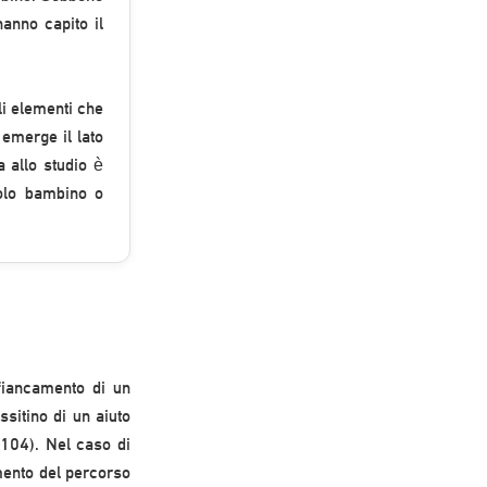
hanno capito il
li elementi che
 emerge il lato
a allo studio è
golo bambino o
ffiancamento di un
sitino di un aiuto
 104). Nel caso di
mento del percorso