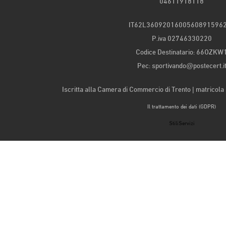
04611918118
IT62L3609201600560891596
P.iva 02746330220
Codice Destinatario: 66OZKW
Pec: sportivando@postecert.i
Iscritta alla Camera di Commercio di Trento | matricol
Il trattamento dei dati (GDPR)
StiliServizi