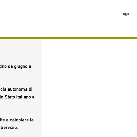
Login
tino da giugno a
ncia autonoma di
o Stato italiano e
lte e calcolare la
Servizio.