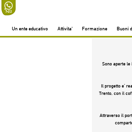
7-22
Un ente educativo
Attivita'
Formazione
Buoni d
Sono aperte le 
Il progetto e' 
Trento, con il co
Attraverso il por
comparte