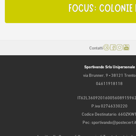
Contatti
Sportivando Srls Unipersonale
via Brunner, 9 - 38121 Trento
04611918118
IT62L3609201600560891596
P.iva 02746330220
Codice Destinatario: 66OZKW
Pec: sportivando@postecert.i