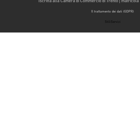
Iscritta alla Camera di Commercio di Trento | matricol
Il trattamento dei dati (GDPR)
StiliServizi