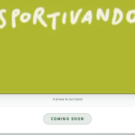
A breve le iscrizioni
COMING SOON