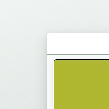
7-22
Un ente educativo
Attivita'
Formazione
Buoni d