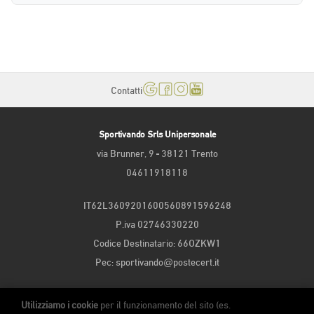
Contatti
Sportivando Srls Unipersonale
via Brunner, 9 - 38121 Trento
04611918118
IT62L3609201600560891596248
P.iva 02746330220
Codice Destinatario: 66OZKW1
Pec: sportivando@postecert.it
Iscritta alla Camera di Commercio di Trento | matricola n. 246917 del
Utilizziamo i cookie
per il funzionamento del sito (es.
1/03/2024